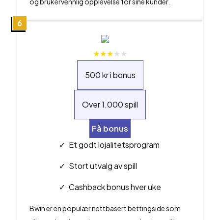
og brukervennlig opplevelse for sine kunder.
6
500 kr i bonus
Over 1.000 spill
Få bonus
Et godt lojalitetsprogram
Stort utvalg av spill
Cashback bonus hver uke
Bwin er en populær nettbasert bettingside som