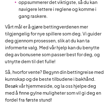
oppsummerer det viktigste, så du kan
navigere lettere i reglene og komme i
gang raskere.
Vårt mål er å gjøre bettingverdenen mer
tilgjengelig for nye spillere som deg. Vi guider
deg gjennom prosessen, slik at du kan ta
informerte valg. Med vår hjelp kan du benytte
deg av bonusene som passer best for deg, og
utnytte dem til det fulle!
Så, hvorfor vente? Begynn din bettingreise med
kunnskap og de beste tilbudene i bakhånd.
Besøk vår hjemmeside, og la oss hjelpe deg
med å finne gylne muligheter som vil gi deg en
fordel fra første stund!