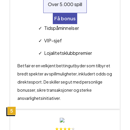
Over 5.000 spill
Få bonus
Tidspåminnelser
VIP-sjef
Lojalitetsklubbpremier
Betfair er en velkjent bettingutbyder som tilbyr et
bredt spekter av spillmuligheter, inkludert odds og
direktesport. De skiller seg ut med personlige
bonusser, sikre transaksjoner og sterke
ansvarlighetsinitiativer.
5