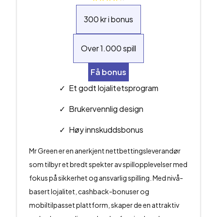
300 kr i bonus
Over 1.000 spill
Få bonus
Et godt lojalitetsprogram
Brukervennlig design
Høy innskuddsbonus
Mr Green er en anerkjent nettbettingsleverandør
som tilbyr et bredt spekter av spillopplevelser med
fokus på sikkerhet og ansvarlig spilling. Med nivå-
basert lojalitet, cashback-bonuser og
mobiltilpasset plattform, skaper de en attraktiv