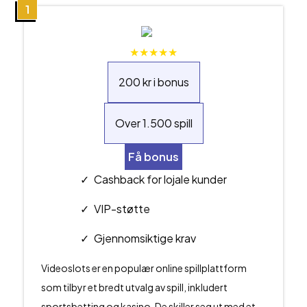
1
200 kr i bonus
Over 1.500 spill
Få bonus
Cashback for lojale kunder
VIP-støtte
Gjennomsiktige krav
Videoslots er en populær online spillplattform
som tilbyr et bredt utvalg av spill, inkludert
sportsbetting og kasino. De skiller seg ut med et