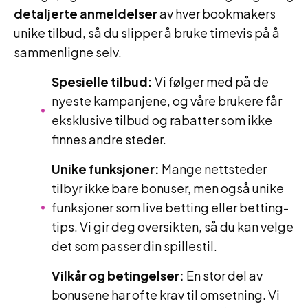
detaljerte anmeldelser
av hver bookmakers
unike tilbud, så du slipper å bruke timevis på å
sammenligne selv.
Spesielle tilbud:
Vi følger med på de
nyeste kampanjene, og våre brukere får
eksklusive tilbud og rabatter som ikke
finnes andre steder.
Unike funksjoner:
Mange nettsteder
tilbyr ikke bare bonuser, men også unike
funksjoner som live betting eller betting-
tips. Vi gir deg oversikten, så du kan velge
det som passer din spillestil.
Vilkår og betingelser:
En stor del av
bonusene har ofte krav til omsetning. Vi