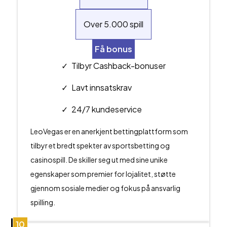
Over 5.000 spill
Få bonus
Tilbyr Cashback-bonuser
Lavt innsatskrav
24/7 kundeservice
LeoVegas er en anerkjent bettingplattform som
tilbyr et bredt spekter av sportsbetting og
casinospill. De skiller seg ut med sine unike
egenskaper som premier for lojalitet, støtte
gjennom sosiale medier og fokus på ansvarlig
spilling.
10