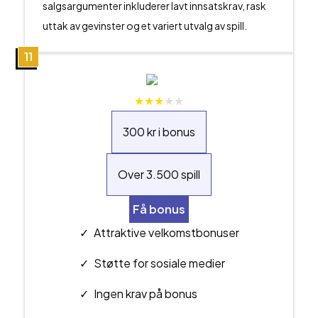
salgsargumenter inkluderer lavt innsatskrav, rask
uttak av gevinster og et variert utvalg av spill.
11
300 kr i bonus
Over 3.500 spill
Få bonus
Attraktive velkomstbonuser
Støtte for sosiale medier
Ingen krav på bonus