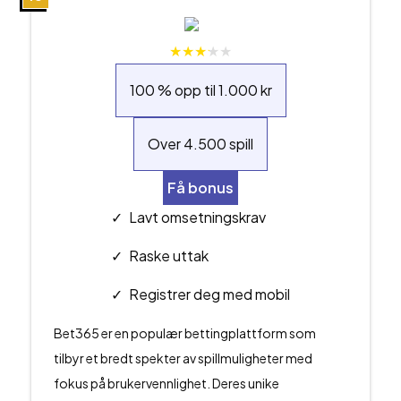
100 % opp til 1.000 kr
Over 4.500 spill
Få bonus
Lavt omsetningskrav
Raske uttak
Registrer deg med mobil
Bet365 er en populær bettingplattform som
tilbyr et bredt spekter av spillmuligheter med
fokus på brukervennlighet. Deres unike