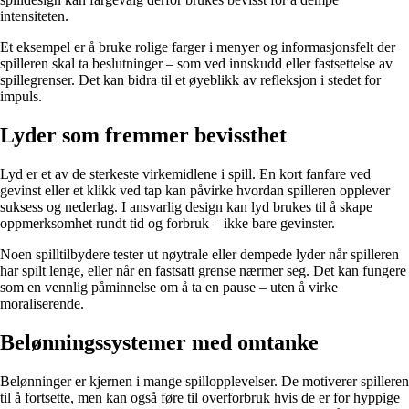
intensiteten.
Et eksempel er å bruke rolige farger i menyer og informasjonsfelt der
spilleren skal ta beslutninger – som ved innskudd eller fastsettelse av
spillegrenser. Det kan bidra til et øyeblikk av refleksjon i stedet for
impuls.
Lyder som fremmer bevissthet
Lyd er et av de sterkeste virkemidlene i spill. En kort fanfare ved
gevinst eller et klikk ved tap kan påvirke hvordan spilleren opplever
suksess og nederlag. I ansvarlig design kan lyd brukes til å skape
oppmerksomhet rundt tid og forbruk – ikke bare gevinster.
Noen spilltilbydere tester ut nøytrale eller dempede lyder når spilleren
har spilt lenge, eller når en fastsatt grense nærmer seg. Det kan fungere
som en vennlig påminnelse om å ta en pause – uten å virke
moraliserende.
Belønningssystemer med omtanke
Belønninger er kjernen i mange spillopplevelser. De motiverer spilleren
til å fortsette, men kan også føre til overforbruk hvis de er for hyppige