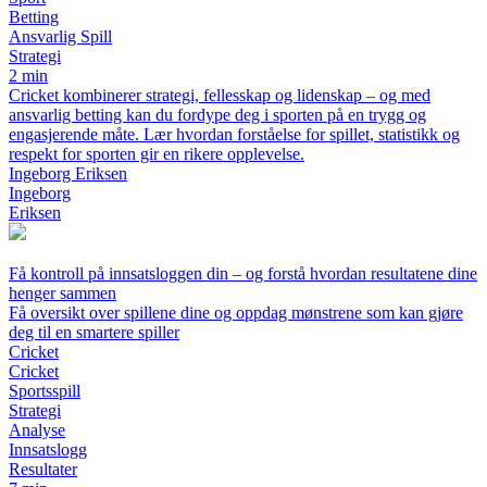
Betting
Ansvarlig Spill
Strategi
2 min
Cricket kombinerer strategi, fellesskap og lidenskap – og med
ansvarlig betting kan du fordype deg i sporten på en trygg og
engasjerende måte. Lær hvordan forståelse for spillet, statistikk og
respekt for sporten gir en rikere opplevelse.
Ingeborg Eriksen
Ingeborg
Eriksen
Få kontroll på innsatsloggen din – og forstå hvordan resultatene dine
henger sammen
Få oversikt over spillene dine og oppdag mønstrene som kan gjøre
deg til en smartere spiller
Cricket
Cricket
Sportsspill
Strategi
Analyse
Innsatslogg
Resultater