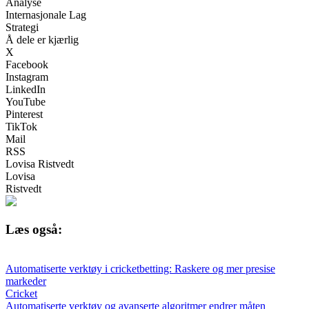
Analyse
Internasjonale Lag
Strategi
Å dele er kjærlig
X
Facebook
Instagram
LinkedIn
YouTube
Pinterest
TikTok
Mail
RSS
Lovisa Ristvedt
Lovisa
Ristvedt
Læs også:
Automatiserte verktøy i cricketbetting: Raskere og mer presise
markeder
Cricket
Automatiserte verktøy og avanserte algoritmer endrer måten