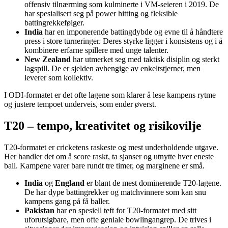
offensiv tilnærming som kulminerte i VM-seieren i 2019. De
har spesialisert seg på power hitting og fleksible
battingrekkefølger.
India
har en imponerende battingdybde og evne til å håndtere
press i store turneringer. Deres styrke ligger i konsistens og i å
kombinere erfarne spillere med unge talenter.
New Zealand
har utmerket seg med taktisk disiplin og sterkt
lagspill. De er sjelden avhengige av enkeltstjerner, men
leverer som kollektiv.
I ODI-formatet er det ofte lagene som klarer å lese kampens rytme
og justere tempoet underveis, som ender øverst.
T20 – tempo, kreativitet og risikovilje
T20-formatet er cricketens raskeste og mest underholdende utgave.
Her handler det om å score raskt, ta sjanser og utnytte hver eneste
ball. Kampene varer bare rundt tre timer, og marginene er små.
India
og
England
er blant de mest dominerende T20-lagene.
De har dype battingrekker og matchvinnere som kan snu
kampens gang på få baller.
Pakistan
har en spesiell teft for T20-formatet med sitt
uforutsigbare, men ofte geniale bowlingangrep. De trives i