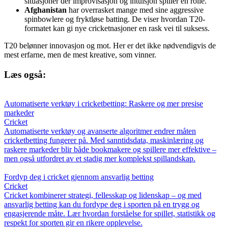
situasjoner der improvisasjon og intuisjon spiller en rolle.
Afghanistan
har overrasket mange med sine aggressive
spinbowlere og fryktløse batting. De viser hvordan T20-
formatet kan gi nye cricketnasjoner en rask vei til suksess.
T20 belønner innovasjon og mot. Her er det ikke nødvendigvis de
mest erfarne, men de mest kreative, som vinner.
Læs også:
Automatiserte verktøy i cricketbetting: Raskere og mer presise
markeder
Cricket
Automatiserte verktøy og avanserte algoritmer endrer måten
cricketbetting fungerer på. Med sanntidsdata, maskinlæring og
raskere markeder blir både bookmakere og spillere mer effektive –
men også utfordret av et stadig mer komplekst spillandskap.
Fordyp deg i cricket gjennom ansvarlig betting
Cricket
Cricket kombinerer strategi, fellesskap og lidenskap – og med
ansvarlig betting kan du fordype deg i sporten på en trygg og
engasjerende måte. Lær hvordan forståelse for spillet, statistikk og
respekt for sporten gir en rikere opplevelse.