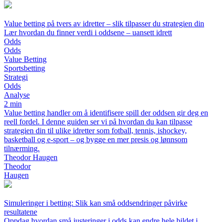
Value betting på tvers av idretter – slik tilpasser du strategien din
Lær hvordan du finner verdi i oddsene – uansett idrett
Odds
Odds
Value Betting
Sportsbetting
Strategi
Odds
Analyse
2 min
Value betting handler om å identifisere spill der oddsen gir deg en
reell fordel. I denne guiden ser vi på hvordan du kan tilpasse
strategien din til ulike idretter som fotball, tennis, ishockey,
basketball og e-sport – og bygge en mer presis og lønnsom
tilnærming.
Theodor Haugen
Theodor
Haugen
Simuleringer i betting: Slik kan små oddsendringer påvirke
resultatene
Oppdag hvordan små justeringer i odds kan endre hele bildet i