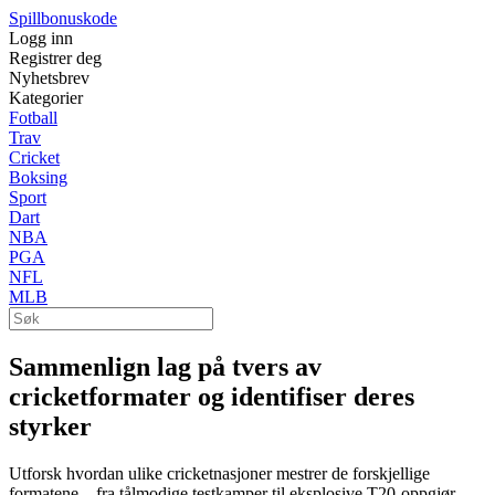
Spillbonuskode
Logg inn
Registrer deg
Nyhetsbrev
Kategorier
Fotball
Trav
Cricket
Boksing
Sport
Dart
NBA
PGA
NFL
MLB
Sammenlign lag på tvers av
cricketformater og identifiser deres
styrker
Utforsk hvordan ulike cricketnasjoner mestrer de forskjellige
formatene – fra tålmodige testkamper til eksplosive T20-oppgjør.