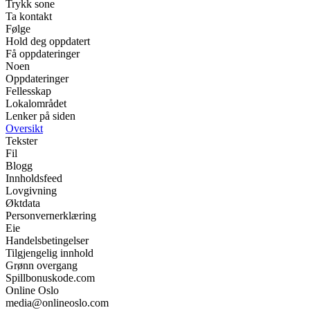
Trykk sone
Ta kontakt
Følge
Hold deg oppdatert
Få oppdateringer
Noen
Oppdateringer
Fellesskap
Lokalområdet
Lenker på siden
Oversikt
Tekster
Fil
Blogg
Innholdsfeed
Lovgivning
Øktdata
Personvernerklæring
Eie
Handelsbetingelser
Tilgjengelig innhold
Grønn overgang
Spillbonuskode.com
Online Oslo
media@onlineoslo.com