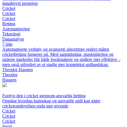
datadrevet presisjon
Cricket
Cricket
Cricket
Betting
Automatisering
Teknologi
Dataanalyse
7 min
Automatiserte verktøy og avanserte algoritmer endrer måten
cricketbetting fungerer på. Med sanntidsdata, maskinlæring og
raskere markeder blir både bookmakere og spillere mer effektive –
men også utfordret av et stadig mer komplekst spillandskap.
Theodor Haugen
Theodor
Haugen
Fordyp deg i cricket gjennom ansvarlig betting
Oppdag hvordan kunnskap og ansvarlig spill kan gjøre
cricketopplevelsen enda mer givende
Cricket
Cricket
Cricket
Sport