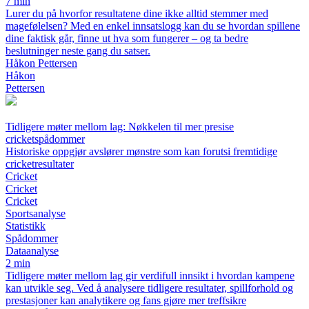
7 min
Lurer du på hvorfor resultatene dine ikke alltid stemmer med
magefølelsen? Med en enkel innsatslogg kan du se hvordan spillene
dine faktisk går, finne ut hva som fungerer – og ta bedre
beslutninger neste gang du satser.
Håkon Pettersen
Håkon
Pettersen
Tidligere møter mellom lag: Nøkkelen til mer presise
cricketspådommer
Historiske oppgjør avslører mønstre som kan forutsi fremtidige
cricketresultater
Cricket
Cricket
Cricket
Sportsanalyse
Statistikk
Spådommer
Dataanalyse
2 min
Tidligere møter mellom lag gir verdifull innsikt i hvordan kampene
kan utvikle seg. Ved å analysere tidligere resultater, spillforhold og
prestasjoner kan analytikere og fans gjøre mer treffsikre