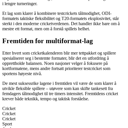
i lengre turneringer.
Et lag som klarer å kombinere testcrickets tålmodighet, ODI-
formatets taktiske fleksibilitet og T20-formatets eksplosivitet, står
sterkt i den moderne cricketverdenen. Det handler ikke bare om å
mestre ett format, men om å forstå spillets helhet.
Fremtiden for multiformat-lag
Etter hvert som cricketkalenderen blir mer tettpakket og spillere
spesialiserer seg i bestemte formater, blir det en utfordring å
opprettholde balansen. Noen nasjoner velger å fokusere på
kortformatene, mens andre fortsatt prioriterer testcricket som
sportens høyeste nivå.
De mest suksessrike lagene i fremtiden vil være de som klarer å
utvikle fleksible spillere – utøvere som kan skifte tankesett fra
femdagers tålmodighet til tre timers intensitet. Fremtidens cricket
krever både teknikk, tempo og taktisk forståelse.
Cricket
Cricket
Cricket
Sport