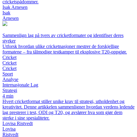
cricketspådommer.
Isak Arnesen
Isak
Arnesen
Sammenlign lag på tvers av cricketformater og identifiser deres
styrker
Utforsk hvordan ulike cricketnasjoner mestrer de forskjellige
formatene – fra tålmodige testkamper til eksplosive T20-oppgjør.
Cricket
Cricket
Cricket
Sport
Analyse
Internasjonale Lag
Strategi
4 min
Hvert cricketformat stiller unike krav til strategi, utholdenhet og
kreativitet. Denne artikkelen sammenligner hvordan verdens ledende
lag presterer i test, ODI og T20, og avslører hva som gjør dem
sterke i sine spesialiteter.
Lovisa Ristvedt
Lovisa
Ristvedt