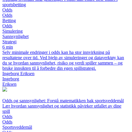
sportsbetting
Odds
Odds
Betting
Odds
Simulering
Sannsynlighet
Strategi
6 min
Selv minimale endringer i odds kan ha stor innvirkning på
resultatene over tid. Ved hjelp av simuleringer og dataverktøy kan
du se hvordan sannsynlighet, risiko og verdi spiller sammen – og
bruke innsikten til å forbedre din egen spillstrategi.
Ingeborg Eriksen
Ingeborg
Eriksen
Odds og sannsynlighet: Forstå matematikken bak sportsveddemål
Lær hvordan sannsynlighet og statistikk påvirker utfallet av dine
spill
Odds
Odds
Sportsveddemål