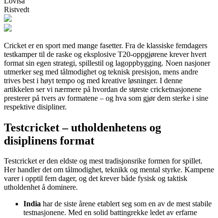
Lovisa
Ristvedt
Cricket er en sport med mange fasetter. Fra de klassiske femdagers
testkamper til de raske og eksplosive T20-oppgjørene krever hvert
format sin egen strategi, spillestil og lagoppbygging. Noen nasjoner
utmerker seg med tålmodighet og teknisk presisjon, mens andre
trives best i høyt tempo og med kreative løsninger. I denne
artikkelen ser vi nærmere på hvordan de største cricketnasjonene
presterer på tvers av formatene – og hva som gjør dem sterke i sine
respektive disipliner.
Testcricket – utholdenhetens og
disiplinens format
Testcricket er den eldste og mest tradisjonsrike formen for spillet.
Her handler det om tålmodighet, teknikk og mental styrke. Kampene
varer i opptil fem dager, og det krever både fysisk og taktisk
utholdenhet å dominere.
India
har de siste årene etablert seg som en av de mest stabile
testnasjonene. Med en solid battingrekke ledet av erfarne