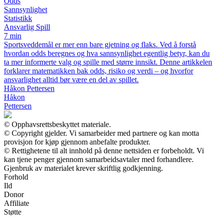
Odds
Sannsynlighet
Statistikk
Ansvarlig Spill
7 min
Sportsveddemål er mer enn bare gjetning og flaks. Ved å forstå
hvordan odds beregnes og hva sannsynlighet egentlig betyr, kan du
ta mer informerte valg og spille med større innsikt. Denne artikkelen
forklarer matematikken bak odds, risiko og verdi – og hvorfor
ansvarlighet alltid bør være en del av spillet.
Håkon Pettersen
Håkon
Pettersen
© Opphavsrettsbeskyttet materiale.
© Copyright gjelder. Vi samarbeider med partnere og kan motta
provisjon for kjøp gjennom anbefalte produkter.
© Rettighetene til alt innhold på denne nettsiden er forbeholdt. Vi
kan tjene penger gjennom samarbeidsavtaler med forhandlere.
Gjenbruk av materialet krever skriftlig godkjenning.
Forhold
Ild
Donor
Affiliate
Støtte