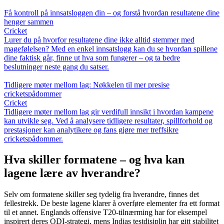
Få kontroll på innsatsloggen din – og forstå hvordan resultatene dine
henger sammen
Cricket
Lurer du på hvorfor resultatene dine ikke alltid stemmer med
magefølelsen? Med en enkel innsatslogg kan du se hvordan spillene
dine faktisk går, finne ut hva som fungerer – og ta bedre
beslutninger neste gang du satser.
Tidligere møter mellom lag: Nøkkelen til mer presise
cricketspådommer
Cricket
Tidligere møter mellom lag gir verdifull innsikt i hvordan kampene
kan utvikle seg. Ved å analysere tidligere resultater, spillforhold og
prestasjoner kan analytikere og fans gjøre mer treffsikre
cricketspådommer.
Hva skiller formatene – og hva kan
lagene lære av hverandre?
Selv om formatene skiller seg tydelig fra hverandre, finnes det
fellestrekk. De beste lagene klarer å overføre elementer fra ett format
til et annet. Englands offensive T20-tilnærming har for eksempel
inspirert deres ODI-strategi, mens Indias testdisiplin har gitt stabilitet