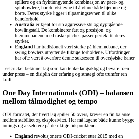
spillere og en fryktinngytende kombinasjon av pace- og
spinbowlere, har de vist evne til å vinne både hjemme og
borte. Deres styrke ligger i tilpasningsevnen til ulike
baneforhold.
Australia
er kjent for sin aggressive stil og dyptgående
bowlingstall. De kombinerer fart og presisjon, og
hjemmebanene med raske pitches passer perfekt til deres
styrker.
England
har tradisjonelt vært sterke på hjemmebane, der
swing bowlers utnytter de fuktige forholdene. Utfordringen
har ofte vært å overføre denne suksessen til oversjøiske baner.
Testcricket belønner lag som kan tenke langsiktig og bevare roen
under press – en disiplin der erfaring og strategi ofte trumfer ren
kraft.
One Day Internationals (ODI) – balansen
mellom tålmodighet og tempo
ODI-formatet, der hvert lag spiller 50 overs, krever en fin balanse
mellom stabilitet og eksplosivitet. Her må lagene både kunne bygge
innings og akselerere på de riktige tidspunktene.
England
revolusjonerte ODI-cricket etter 2015 med en