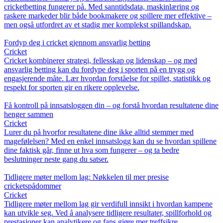
cricketbetting fungerer på. Med sanntidsdata, maskinlæring og
raskere markeder blir både bookmakere og spillere mer effektive –
men også utfordret av et stadig mer komplekst spillandskap.
Fordyp deg i cricket gjennom ansvarlig betting
Cricket
Cricket kombinerer strategi, fellesskap og lidenskap – og med
ansvarlig betting kan du fordype deg i sporten på en trygg og
engasjerende måte. Lær hvordan forståelse for spillet, statistikk og
respekt for sporten gir en rikere opplevelse.
Få kontroll på innsatsloggen din – og forstå hvordan resultatene dine
henger sammen
Cricket
Lurer du på hvorfor resultatene dine ikke alltid stemmer med
magefølelsen? Med en enkel innsatslogg kan du se hvordan spillene
dine faktisk går, finne ut hva som fungerer – og ta bedre
beslutninger neste gang du satser.
Tidligere møter mellom lag: Nøkkelen til mer presise
cricketspådommer
Cricket
Tidligere møter mellom lag gir verdifull innsikt i hvordan kampene
kan utvikle seg. Ved å analysere tidligere resultater, spillforhold og
prestasjoner kan analytikere og fans gjøre mer treffsikre