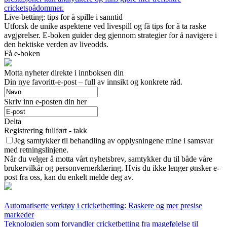
cricketspådommer.
Live-betting: tips for å spille i sanntid
Utforsk de unike aspektene ved livespill og få tips for å ta raske
avgjørelser. E-boken guider deg gjennom strategier for å navigere i
den hektiske verden av liveodds.
Få e-boken
Motta nyheter direkte i innboksen din
Din nye favoritt-e-post – full av innsikt og konkrete råd.
Skriv inn e-posten din her
Delta
Registrering fullført - takk
Jeg samtykker til behandling av opplysningene mine i samsvar
med retningslinjene.
Når du velger å motta vårt nyhetsbrev, samtykker du til både våre
brukervilkår og personvernerklæring. Hvis du ikke lenger ønsker e-
post fra oss, kan du enkelt melde deg av.
Automatiserte verktøy i cricketbetting: Raskere og mer presise
markeder
Teknologien som forvandler cricketbetting fra magefølelse til