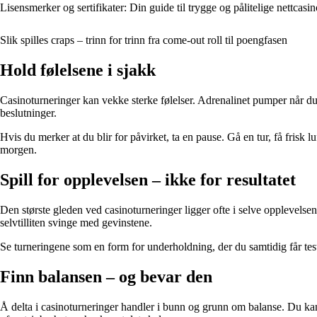
Lisensmerker og sertifikater: Din guide til trygge og pålitelige nettcasin
Slik spilles craps – trinn for trinn fra come-out roll til poengfasen
Hold følelsene i sjakk
Casinoturneringer kan vekke sterke følelser. Adrenalinet pumper når du v
beslutninger.
Hvis du merker at du blir for påvirket, ta en pause. Gå en tur, få frisk lu
morgen.
Spill for opplevelsen – ikke for resultatet
Den største gleden ved casinoturneringer ligger ofte i selve opplevelsen
selvtilliten svinge med gevinstene.
Se turneringene som en form for underholdning, der du samtidig får testet
Finn balansen – og bevar den
Å delta i casinoturneringer handler i bunn og grunn om balanse. Du kan