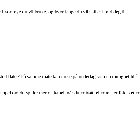
hvor mye du vil bruke, og hvor lenge du vil spille. Hold deg til
g slett flaks? På samme måte kan du se på nederlag som en mulighet til å
pel om du spiller mer risikabelt når du er trøtt, eller mister fokus etter