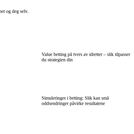
het og deg selv.
Value betting på tvers av idretter – slik tilpasser
du strategien din
Simuleringer i betting: Slik kan små
oddsendringer påvirke resultatene