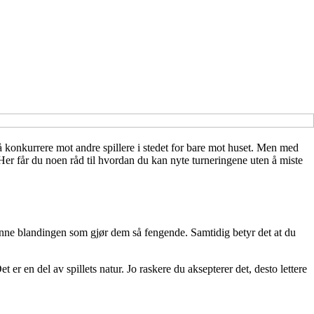
å konkurrere mot andre spillere i stedet for bare mot huset. Men med
Her får du noen råd til hvordan du kan nyte turneringene uten å miste
denne blandingen som gjør dem så fengende. Samtidig betyr det at du
t er en del av spillets natur. Jo raskere du aksepterer det, desto lettere