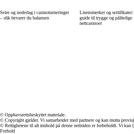
Seire og nederlag i casinoturneringer
Lisensmerker og sertifikater
– slik bevarer du balansen
guide til trygge og pålitelige
nettcasinoer
© Opphavsrettsbeskyttet materiale.
© Copyright gjelder. Vi samarbeider med partnere og kan motta provisj
© Rettighetene til alt innhold på denne nettsiden er forbeholdt. Vi ka
Forhold