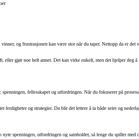
oer
inner, og frustrasjonen kan være stor når du taper. Nettopp da er det vi
ft, eller gjør noe helt annet. Det kan virke enkelt, men det hjelper deg å 
: spenningen, fellesskapet og utfordringen. Når du fokuserer på prosessen
 ferdigheter og strategier. Da blir det lettere å ta både seire og nederl
 nyte spenningen, utfordringen og samholdet, så lenge du spiller med om