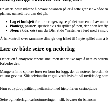
En av de beste måtene å bevare balansen på er å sette grenser – både ø
planen, uansett hvordan det går.
Lag et budsjett
for turneringer, og se på det som en del av und
Planlegg pauser
, spesielt hvis du spiller på nett, der tiden lett fly
Stopp i tide
, også når du føler at du “nesten er i ferd med å snu d
Å ha kontroll over rammene dine gir deg frihet til å nyte spillet uten 
Lær av både seire og nederlag
Det er lett å analysere tapene sine, men det er like mye å lære av seiren
forbedre deg.
Mange erfarne spillere fører en form for logg, der de noterer hvordan de 
en stor gevinst. Slik selvinnsikt er gull verdt hvis du vil utvikle deg som 
Finn et trygt og pålitelig nettcasino med hjelp fra en casinoguide
Seire og nederlag i casinoturneringer – slik bevarer du balansen