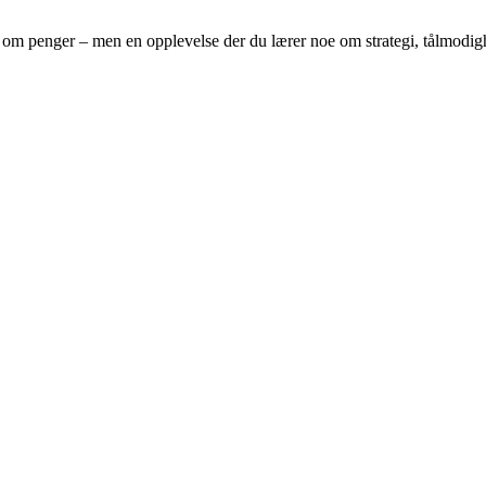
ll om penger – men en opplevelse der du lærer noe om strategi, tålmodig