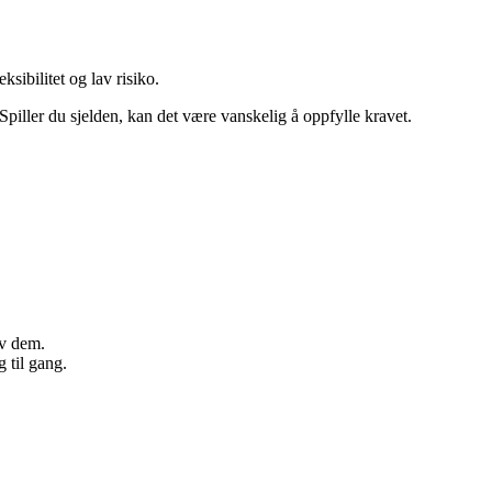
sibilitet og lav risiko.
 Spiller du sjelden, kan det være vanskelig å oppfylle kravet.
av dem.
 til gang.