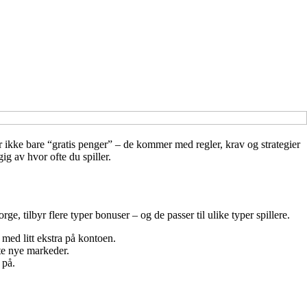
r ikke bare “gratis penger” – de kommer med regler, krav og strategier
ig av hvor ofte du spiller.
, tilbyr flere typer bonuser – og de passer til ulike typer spillere.
 med litt ekstra på kontoen.
ste nye markeder.
 på.