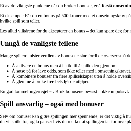
Et av de viktigste punktene når du bruker bonuser, er å forstå
omsetnin
Et eksempel: Får du en bonus på 500 kroner med et omsetningskrav på 5
hvilke spill som teller.
Les alltid vilkårene før du aksepterer en bonus – det kan spare deg for 
Unngå de vanligste feilene
Mange spillere mister verdien av bonusene sine fordi de overser små det
Å aktivere en bonus uten å ha tid til å spille den gjennom.
Å satse på for lave odds, som ikke teller med i omsetningskravet.
Å kombinere bonuser fra flere spillselskaper uten å holde oversik
Å glemme å bruke free bets før de utløper.
En god tommelfingerregel er: Bruk bonusene bevisst – ikke impulsivt.
Spill ansvarlig – også med bonuser
Selv om bonuser kan gjøre spillingen mer spennende, er det viktig å hus
du vil spille for, og ta pauser hvis du merker at spillingen tar for mye 