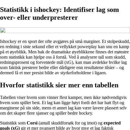
Statistikk i ishockey: Identifiser lag som
over- eller underpresterer
Ishockey er en sport der ofte avgjøres på små marginer. Et stolpeskudd,
en redning i siste sekund eller et vellykket powerplay kan snu en kamp
på et øyeblikk. Men bak de dramatiske øyeblikkene finnes det mønstre
som statistikk kan hjelpe oss å forstå. Ved å analysere tall som skudd,
redningsprosent og forventede mål (xG), kan man avdekke hvilke lag
som faktisk presterer bedre eller dårligere enn resultatene tilsier – og
dermed få et mer presist bilde av styrkeforholdene i ligaen.
Hvorfor statistikk sier mer enn tabellen
Tabellen viser hvem som vinner flest kamper, men ikke nødvendigvis
hvem som spiller best. Et lag kan ligge høyt fordi det har hatt flyt og
marginene på sin side, mens et annet lag kan være lavere plassert selv
om det skaper flere sjanser og spiller bedre hockey.
Statistikk som
Corsi
(antall skuddforsøk for og imot) og
expected
goals (xG)
gir et mer nyansert bilde av hvor mye et lag faktisk