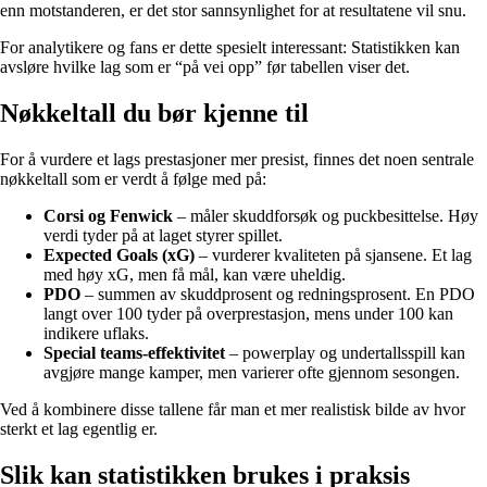
enn motstanderen, er det stor sannsynlighet for at resultatene vil snu.
For analytikere og fans er dette spesielt interessant: Statistikken kan
avsløre hvilke lag som er “på vei opp” før tabellen viser det.
Nøkkeltall du bør kjenne til
For å vurdere et lags prestasjoner mer presist, finnes det noen sentrale
nøkkeltall som er verdt å følge med på:
Corsi og Fenwick
– måler skuddforsøk og puckbesittelse. Høy
verdi tyder på at laget styrer spillet.
Expected Goals (xG)
– vurderer kvaliteten på sjansene. Et lag
med høy xG, men få mål, kan være uheldig.
PDO
– summen av skuddprosent og redningsprosent. En PDO
langt over 100 tyder på overprestasjon, mens under 100 kan
indikere uflaks.
Special teams-effektivitet
– powerplay og undertallsspill kan
avgjøre mange kamper, men varierer ofte gjennom sesongen.
Ved å kombinere disse tallene får man et mer realistisk bilde av hvor
sterkt et lag egentlig er.
Slik kan statistikken brukes i praksis