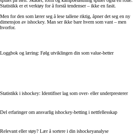
spillet på isen. Skader, form og kampbelastning spiller også en rolle.
Statistikk er et verktøy for å forstå tendenser – ikke en fasit.
Men for den som lærer seg å lese tallene riktig, åpner det seg en ny
dimensjon av ishockey. Man ser ikke bare hvem som vant – men
hvorfor.
Loggbok og læring: Følg utviklingen din som value-better
Statistikk i ishockey: Identifiser lag som over- eller underpresterer
Del erfaringer om ansvarlig ishockey-betting i nettfellesskap
Relevant eller støy? Lær å sortere i din ishockeyanalyse