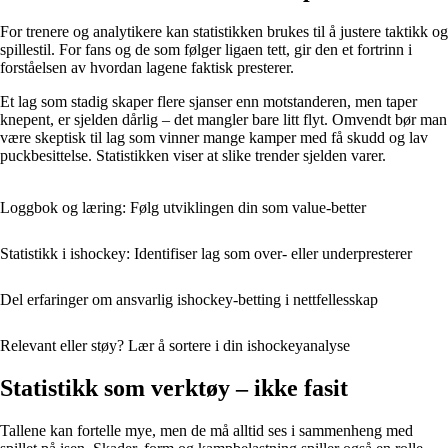
For trenere og analytikere kan statistikken brukes til å justere taktikk og
spillestil. For fans og de som følger ligaen tett, gir den et fortrinn i
forståelsen av hvordan lagene faktisk presterer.
Et lag som stadig skaper flere sjanser enn motstanderen, men taper
knepent, er sjelden dårlig – det mangler bare litt flyt. Omvendt bør man
være skeptisk til lag som vinner mange kamper med få skudd og lav
puckbesittelse. Statistikken viser at slike trender sjelden varer.
Loggbok og læring: Følg utviklingen din som value-better
Statistikk i ishockey: Identifiser lag som over- eller underpresterer
Del erfaringer om ansvarlig ishockey-betting i nettfellesskap
Relevant eller støy? Lær å sortere i din ishockeyanalyse
Statistikk som verktøy – ikke fasit
Tallene kan fortelle mye, men de må alltid ses i sammenheng med