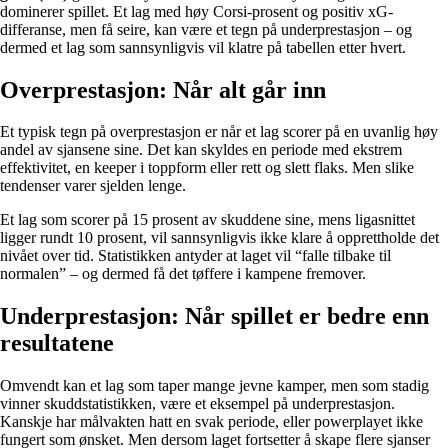
dominerer spillet. Et lag med høy Corsi-prosent og positiv xG-
differanse, men få seire, kan være et tegn på underprestasjon – og
dermed et lag som sannsynligvis vil klatre på tabellen etter hvert.
Overprestasjon: Når alt går inn
Et typisk tegn på overprestasjon er når et lag scorer på en uvanlig høy
andel av sjansene sine. Det kan skyldes en periode med ekstrem
effektivitet, en keeper i toppform eller rett og slett flaks. Men slike
tendenser varer sjelden lenge.
Et lag som scorer på 15 prosent av skuddene sine, mens ligasnittet
ligger rundt 10 prosent, vil sannsynligvis ikke klare å opprettholde det
nivået over tid. Statistikken antyder at laget vil “falle tilbake til
normalen” – og dermed få det tøffere i kampene fremover.
Underprestasjon: Når spillet er bedre enn
resultatene
Omvendt kan et lag som taper mange jevne kamper, men som stadig
vinner skuddstatistikken, være et eksempel på underprestasjon.
Kanskje har målvakten hatt en svak periode, eller powerplayet ikke
fungert som ønsket. Men dersom laget fortsetter å skape flere sjanser