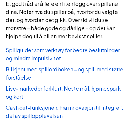
Et godt råd er å føre en liten logg over spillene
dine. Noter hva du spiller på, hvorfor du valgte
det, og hvordan det gikk. Over tid vil du se
mønstre – både gode og dårlige – og det kan
hjelpe deg til å bli en mer bevisst spiller.
Spillguider som verktøy for bedre beslutninger
og mindre impulsivitet
Bli kjent med spillordboken – og spill med større
forståelse
Live-markeder forklart: Neste mål, hjørnespark
og kort
Cash out-funksjonen: Fra innovasjon til integrert
del av spillopplevelsen