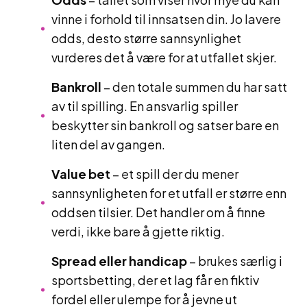
vinne i forhold til innsatsen din. Jo lavere
odds, desto større sannsynlighet
vurderes det å være for at utfallet skjer.
Bankroll
– den totale summen du har satt
av til spilling. En ansvarlig spiller
beskytter sin bankroll og satser bare en
liten del av gangen.
Value bet
– et spill der du mener
sannsynligheten for et utfall er større enn
oddsen tilsier. Det handler om å finne
verdi, ikke bare å gjette riktig.
Spread eller handicap
– brukes særlig i
sportsbetting, der et lag får en fiktiv
fordel eller ulempe for å jevne ut