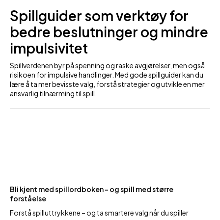
Spillguider som verktøy for
bedre beslutninger og mindre
impulsivitet
Spillverdenen byr på spenning og raske avgjørelser, men også
risikoen for impulsive handlinger. Med gode spillguider kan du
lære å ta mer bevisste valg, forstå strategier og utvikle en mer
ansvarlig tilnærming til spill.
Bli kjent med spillordboken – og spill med større
forståelse
Forstå spilluttrykkene – og ta smartere valg når du spiller