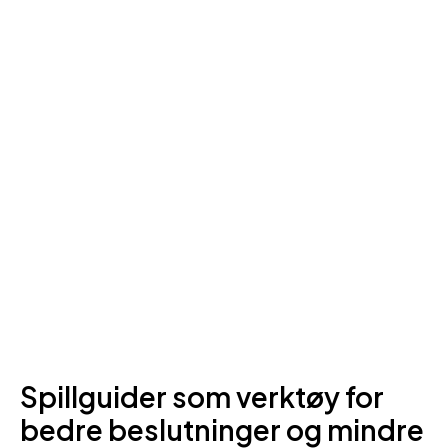
Spillguider som verktøy for
bedre beslutninger og mindre