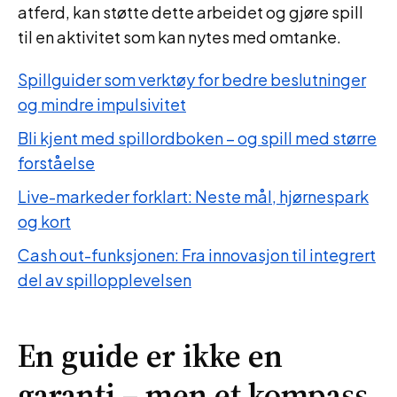
atferd, kan støtte dette arbeidet og gjøre spill
til en aktivitet som kan nytes med omtanke.
Spillguider som verktøy for bedre beslutninger
og mindre impulsivitet
Bli kjent med spillordboken – og spill med større
forståelse
Live-markeder forklart: Neste mål, hjørnespark
og kort
Cash out-funksjonen: Fra innovasjon til integrert
del av spillopplevelsen
En guide er ikke en
garanti – men et kompass