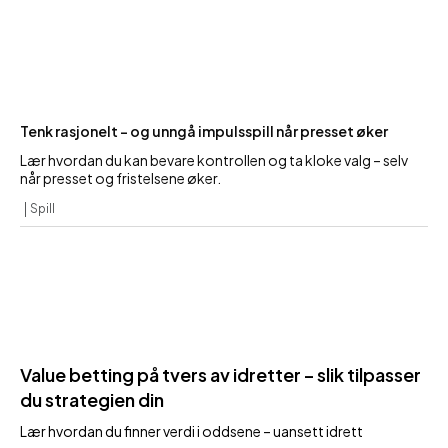
Tenk rasjonelt – og unngå impulsspill når presset øker
Lær hvordan du kan bevare kontrollen og ta kloke valg – selv
når presset og fristelsene øker.
Spill
Value betting på tvers av idretter – slik tilpasser
du strategien din
Lær hvordan du finner verdi i oddsene – uansett idrett