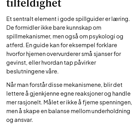
tilfeldighet
Et sentralt element i gode spillguider er læring.
De formidler ikke bare kunnskap om
spillmekanismer, men også om psykologi og
atferd. En guide kan for eksempel forklare
hvorfor hjernen overvurderer små sjanser for
gevinst, eller hvordan tap påvirker
beslutningene våre.
Når man forstår disse mekanismene, blir det
lettere å gjenkjenne egne reaksjoner og handle
mer rasjonelt. Målet er ikke å fjerne spenningen,
men å skape en balanse mellom underholdning
og ansvar.