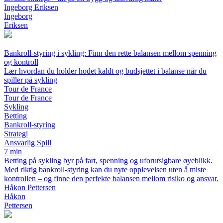
Ingeborg Eriksen
Ingeborg
Eriksen
Bankroll‑styring i sykling: Finn den rette balansen mellom spenning
og kontroll
Lær hvordan du holder hodet kaldt og budsjettet i balanse når du
spiller på sykling
Tour de France
Tour de France
Sykling
Betting
Bankroll‑styring
Strategi
Ansvarlig Spill
7 min
Betting på sykling byr på fart, spenning og uforutsigbare øyeblikk.
Med riktig bankroll‑styring kan du nyte opplevelsen uten å miste
kontrollen – og finne den perfekte balansen mellom risiko og ansvar.
Håkon Pettersen
Håkon
Pettersen