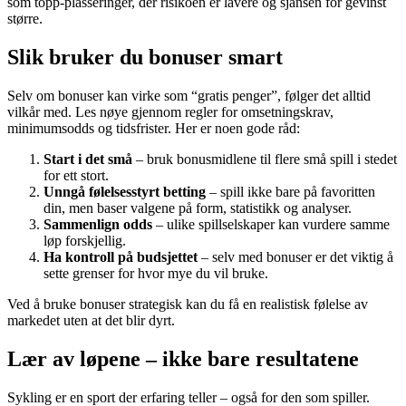
som topp-plasseringer, der risikoen er lavere og sjansen for gevinst
større.
Slik bruker du bonuser smart
Selv om bonuser kan virke som “gratis penger”, følger det alltid
vilkår med. Les nøye gjennom regler for omsetningskrav,
minimumsodds og tidsfrister. Her er noen gode råd:
Start i det små
– bruk bonusmidlene til flere små spill i stedet
for ett stort.
Unngå følelsesstyrt betting
– spill ikke bare på favoritten
din, men baser valgene på form, statistikk og analyser.
Sammenlign odds
– ulike spillselskaper kan vurdere samme
løp forskjellig.
Ha kontroll på budsjettet
– selv med bonuser er det viktig å
sette grenser for hvor mye du vil bruke.
Ved å bruke bonuser strategisk kan du få en realistisk følelse av
markedet uten at det blir dyrt.
Lær av løpene – ikke bare resultatene
Sykling er en sport der erfaring teller – også for den som spiller.