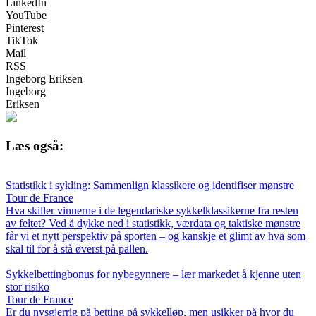
LinkedIn
YouTube
Pinterest
TikTok
Mail
RSS
Ingeborg Eriksen
Ingeborg
Eriksen
Læs også:
Statistikk i sykling: Sammenlign klassikere og identifiser mønstre
Tour de France
Hva skiller vinnerne i de legendariske sykkelklassikerne fra resten
av feltet? Ved å dykke ned i statistikk, værdata og taktiske mønstre
får vi et nytt perspektiv på sporten – og kanskje et glimt av hva som
skal til for å stå øverst på pallen.
Sykkelbettingbonus for nybegynnere – lær markedet å kjenne uten
stor risiko
Tour de France
Er du nysgjerrig på betting på sykkelløp, men usikker på hvor du