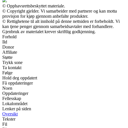
© Opphavsrettsbeskyttet materiale.
© Copyright gjelder. Vi samarbeider med partnere og kan motta
provisjon for kjøp gjennom anbefalte produkter.
© Rettighetene til alt innhold på denne nettsiden er forbeholdt. Vi
kan tjene penger gjennom samarbeidsavtaler med forhandlere.
Gjenbruk av materialet krever skriftlig godkjenning.
Forhold
Ild
Donor
Affiliate
Støtte
Trykk sone
Ta kontakt
Følge
Hold deg oppdatert
Få oppdateringer
Noen
Oppdateringer
Fellesskap
Lokalområdet
Lenker på siden
Oversikt
Tekster
Fil