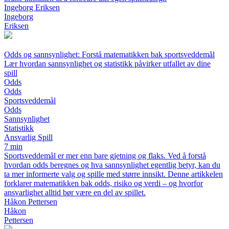
Ingeborg Eriksen
Ingeborg
Eriksen
Odds og sannsynlighet: Forstå matematikken bak sportsveddemål
Lær hvordan sannsynlighet og statistikk påvirker utfallet av dine
spill
Odds
Odds
Sportsveddemål
Odds
Sannsynlighet
Statistikk
Ansvarlig Spill
7 min
Sportsveddemål er mer enn bare gjetning og flaks. Ved å forstå
hvordan odds beregnes og hva sannsynlighet egentlig betyr, kan du
ta mer informerte valg og spille med større innsikt. Denne artikkelen
forklarer matematikken bak odds, risiko og verdi – og hvorfor
ansvarlighet alltid bør være en del av spillet.
Håkon Pettersen
Håkon
Pettersen