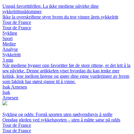
Unngå favorittfellen: La ikke mediene påvirke dine
sykkelrittspådommer
Ikke la overskriftene styre hvem du tror vinner årets sykkelritt
Tour de France
Tour de France
Sykling
Sport
Medier
Analyse
Sykkelritt
3 min
Når mediene bygger opp favoritter før de store rittene, er det lett å la
seg påvirke. Denne artikkelen viser hvordan du kan tenke mer
kritisk, lese mellom linjene og gjøre dine egne vurderinger av hvem
som faktisk har størst sjanse til å vinne.
Isak Arnesen
Isak
Arnesen
Sykling og odds: Forstå sporten uten nødvendigvis å spille
Oppdag gleden ved sykkelsporten – uten å måtte satse på odds
Tour de France
Tour de France