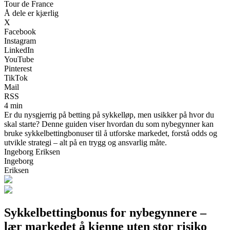
Tour de France
Å dele er kjærlig
X
Facebook
Instagram
LinkedIn
YouTube
Pinterest
TikTok
Mail
RSS
4 min
Er du nysgjerrig på betting på sykkelløp, men usikker på hvor du
skal starte? Denne guiden viser hvordan du som nybegynner kan
bruke sykkelbettingbonuser til å utforske markedet, forstå odds og
utvikle strategi – alt på en trygg og ansvarlig måte.
Ingeborg Eriksen
Ingeborg
Eriksen
Sykkelbettingbonus for nybegynnere –
lær markedet å kjenne uten stor risiko