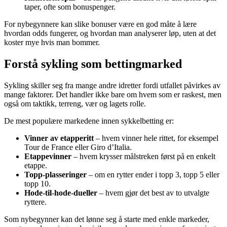
taper, ofte som bonuspenger.
For nybegynnere kan slike bonuser være en god måte å lære
hvordan odds fungerer, og hvordan man analyserer løp, uten at det
koster mye hvis man bommer.
Forstå sykling som bettingmarked
Sykling skiller seg fra mange andre idretter fordi utfallet påvirkes av
mange faktorer. Det handler ikke bare om hvem som er raskest, men
også om taktikk, terreng, vær og lagets rolle.
De mest populære markedene innen sykkelbetting er:
Vinner av etapperitt
– hvem vinner hele rittet, for eksempel
Tour de France eller Giro d’Italia.
Etappevinner
– hvem krysser målstreken først på en enkelt
etappe.
Topp-plasseringer
– om en rytter ender i topp 3, topp 5 eller
topp 10.
Hode-til-hode-dueller
– hvem gjør det best av to utvalgte
ryttere.
Som nybegynner kan det lønne seg å starte med enkle markeder,