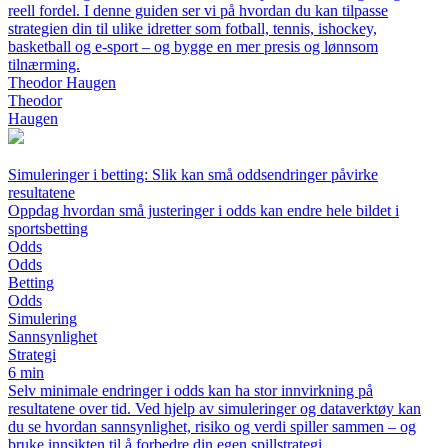
reell fordel. I denne guiden ser vi på hvordan du kan tilpasse
strategien din til ulike idretter som fotball, tennis, ishockey,
basketball og e-sport – og bygge en mer presis og lønnsom
tilnærming.
Theodor Haugen
Theodor
Haugen
Simuleringer i betting: Slik kan små oddsendringer påvirke
resultatene
Oppdag hvordan små justeringer i odds kan endre hele bildet i
sportsbetting
Odds
Odds
Betting
Odds
Simulering
Sannsynlighet
Strategi
6 min
Selv minimale endringer i odds kan ha stor innvirkning på
resultatene over tid. Ved hjelp av simuleringer og dataverktøy kan
du se hvordan sannsynlighet, risiko og verdi spiller sammen – og
bruke innsikten til å forbedre din egen spillstrategi.