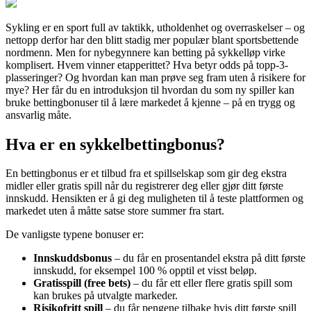
Sykling er en sport full av taktikk, utholdenhet og overraskelser – og
nettopp derfor har den blitt stadig mer populær blant sportsbettende
nordmenn. Men for nybegynnere kan betting på sykkelløp virke
komplisert. Hvem vinner etapperittet? Hva betyr odds på topp-3-
plasseringer? Og hvordan kan man prøve seg fram uten å risikere for
mye? Her får du en introduksjon til hvordan du som ny spiller kan
bruke bettingbonuser til å lære markedet å kjenne – på en trygg og
ansvarlig måte.
Hva er en sykkelbettingbonus?
En bettingbonus er et tilbud fra et spillselskap som gir deg ekstra
midler eller gratis spill når du registrerer deg eller gjør ditt første
innskudd. Hensikten er å gi deg muligheten til å teste plattformen og
markedet uten å måtte satse store summer fra start.
De vanligste typene bonuser er:
Innskuddsbonus
– du får en prosentandel ekstra på ditt første
innskudd, for eksempel 100 % opptil et visst beløp.
Gratisspill (free bets)
– du får ett eller flere gratis spill som
kan brukes på utvalgte markeder.
Risikofritt spill
– du får pengene tilbake hvis ditt første spill