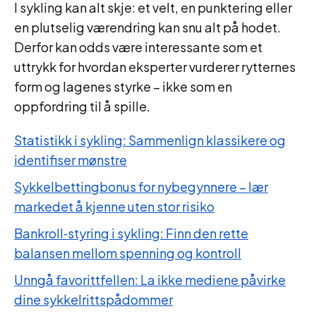
I sykling kan alt skje: et velt, en punktering eller
en plutselig værendring kan snu alt på hodet.
Derfor kan odds være interessante som et
uttrykk for hvordan eksperter vurderer rytternes
form og lagenes styrke – ikke som en
oppfordring til å spille.
Statistikk i sykling: Sammenlign klassikere og
identifiser mønstre
Sykkelbettingbonus for nybegynnere – lær
markedet å kjenne uten stor risiko
Bankroll‑styring i sykling: Finn den rette
balansen mellom spenning og kontroll
Unngå favorittfellen: La ikke mediene påvirke
dine sykkelrittspådommer