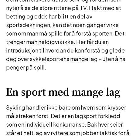
nyter å se de store rittene på TV. I takt med at
betting og odds har blitt en del av
sportsdekningen, kan det noen ganger virke
som om man må spille for å forstå sporten. Det
trenger man heldigvis ikke. Her får du en
introduksjon til hvordan du kan forstå og glede
deg over sykkelsportens mange lag – uten å ha
penger på spill.
En sport med mange lag
Sykling handler ikke bare om hvem som krysser
målstreken først. Det er en lagsport forkledd
som en individuell konkurranse. Bak hver seier
står et helt lag av ryttere som jobber taktisk for å