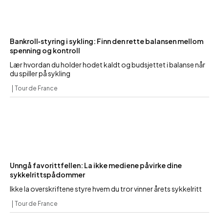
Bankroll‑styring i sykling: Finn den rette balansen mellom
spenning og kontroll
Lær hvordan du holder hodet kaldt og budsjettet i balanse når
du spiller på sykling
Tour de France
Unngå favorittfellen: La ikke mediene påvirke dine
sykkelrittspådommer
Ikke la overskriftene styre hvem du tror vinner årets sykkelritt
Tour de France