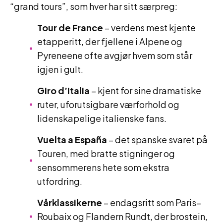
“grand tours”, som hver har sitt særpreg:
Tour de France
– verdens mest kjente
etapperitt, der fjellene i Alpene og
Pyreneene ofte avgjør hvem som står
igjen i gult.
Giro d’Italia
– kjent for sine dramatiske
ruter, uforutsigbare værforhold og
lidenskapelige italienske fans.
Vuelta a España
– det spanske svaret på
Touren, med bratte stigninger og
sensommerens hete som ekstra
utfordring.
Vårklassikerne
– endagsritt som Paris–
Roubaix og Flandern Rundt, der brostein,