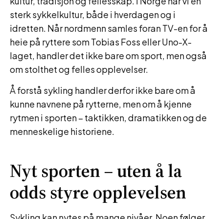
kultur, tradisjon og fellesskap. I Norge har vi en
sterk sykkelkultur, både i hverdagen og i
idretten. Når nordmenn samles foran TV-en for å
heie på ryttere som Tobias Foss eller Uno-X-
laget, handler det ikke bare om sport, men også
om stolthet og felles opplevelser.
Å forstå sykling handler derfor ikke bare om å
kunne navnene på rytterne, men om å kjenne
rytmen i sporten – taktikken, dramatikken og de
menneskelige historiene.
Nyt sporten – uten å la
odds styre opplevelsen
Sykling kan nytes på mange nivåer. Noen følger