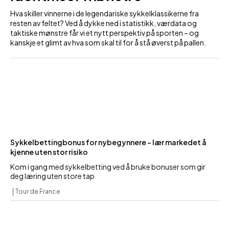
Hva skiller vinnerne i de legendariske sykkelklassikerne fra
resten av feltet? Ved å dykke ned i statistikk, værdata og
taktiske mønstre får vi et nytt perspektiv på sporten – og
kanskje et glimt av hva som skal til for å stå øverst på pallen.
Sykkelbettingbonus for nybegynnere – lær markedet å
kjenne uten stor risiko
Kom i gang med sykkelbetting ved å bruke bonuser som gir
deg læring uten store tap
Tour de France