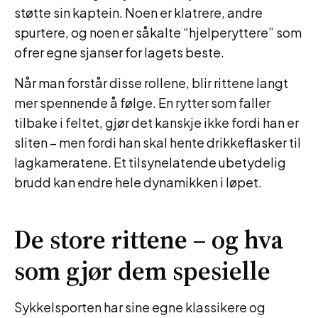
støtte sin kaptein. Noen er klatrere, andre
spurtere, og noen er såkalte “hjelperyttere” som
ofrer egne sjanser for lagets beste.
Når man forstår disse rollene, blir rittene langt
mer spennende å følge. En rytter som faller
tilbake i feltet, gjør det kanskje ikke fordi han er
sliten – men fordi han skal hente drikkeflasker til
lagkameratene. Et tilsynelatende ubetydelig
brudd kan endre hele dynamikken i løpet.
De store rittene – og hva
som gjør dem spesielle
Sykkelsporten har sine egne klassikere og